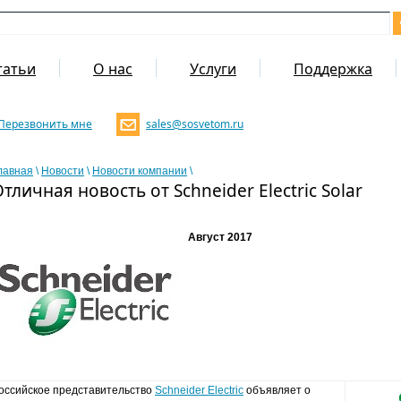
татьи
О нас
Услуги
Поддержка
Перезвонить мне
sales@sosvetom.ru
лавная
\
Новости
\
Новости компании
\
тличная новость от Schneider Electric Solar
Август 2017
оссийское представительство
Schneider Electric
объявляет о