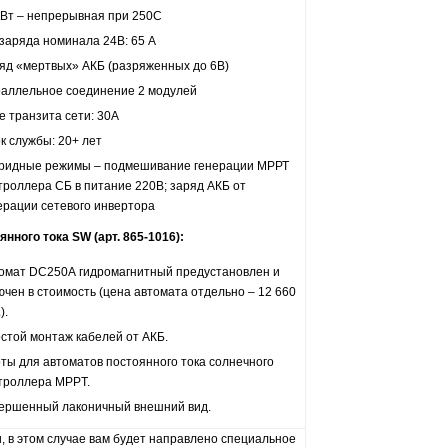
кВт – непрерывная при 250С
 заряда номинала 24В: 65 А
яд «мертвых» АКБ (разряженных до 6В)
аллельное соединение 2 модулей
е транзита сети: 30А
к службы: 20+ лет
ридные режимы – подмешивание генерации МРРТ
троллера СБ в питание 220В; заряд АКБ от
ерации сетевого инвертора
нного тока SW (арт. 865-1016):
омат DC250А гидромагнитный предустановлен и
ючен в стоимость (цена автомата отдельно – 12 660
).
стой монтаж кабелей от АКБ.
ты для автоматов постоянного тока солнечного
троллера MPPT.
ершенный лаконичный внешний вид.
ии, в этом случае вам будет направлено специальное