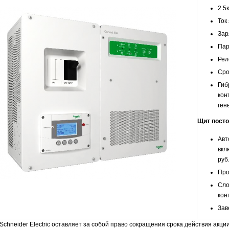
2.5
Ток
Зар
Пар
Рел
Сро
Гиб
кон
ген
Щит постоя
Авт
вкл
руб.
Про
Сло
кон
Зав
 Schneider Electric оставляет за собой право сокращения срока действия акц