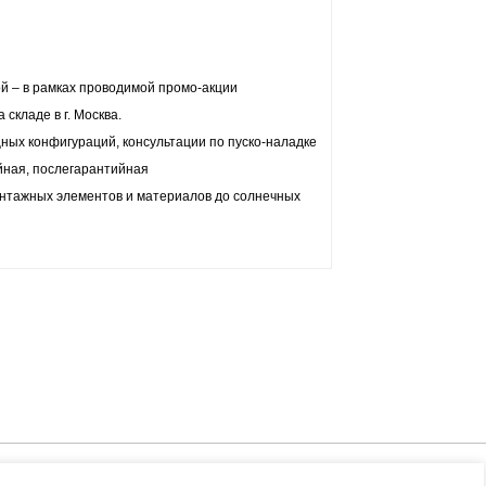
ой – в рамках проводимой промо-акции
а складе в г. Москва.
щных конфигураций, консультации по пуско-наладке
ийная, послегарантийная
онтажных элементов и материалов до солнечных