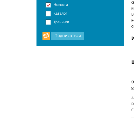
с
Новости
и
Каталог
В
н
Тренинги
с
Подписаться
(
с
А
Р
С