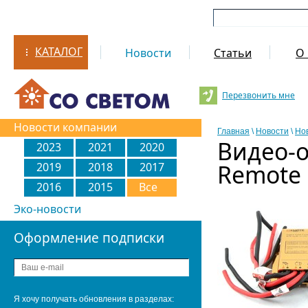
КАТАЛОГ
Новости
Статьи
О 
Перезвонить мне
Новости компании
Главная
\
Новости
\
Но
Видео-
2023
2021
2020
Remote
2019
2018
2017
2016
2015
Все
Эко-новости
Оформление подписки
Я хочу получать обновления в разделах: