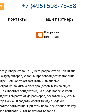
+7 (495) 508-73-58
Контакты
Наши партнеры
В корзине
нет товара
го университета Сан-Диего разработали новый тип
 аккумуляторов, который предовращает возгорание
утреннем коротком замыкании. Литиевые
 строя из-за химических процессов, вызывающих
р, называемых дендритами, на аноде после каждой
ндриты вырастают до размеров, достаточных, чтобы
ор ячейки, и создать мостик между анодом и
ороткое замыкание. При этом поток электронов между
од контроля, и, как результат батарея