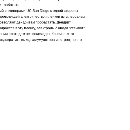
ет работать.
ный инженерами
UC San Diego с одной стороны
 проводящей электричество, пленкой из углеродных
позволяют дендритам прорастать. Дендрит
ирается в эту пленку, электроны с анода "стекают"
кания с катодом не происходит. Конечно, этот
едовратить выход аккумулятора из строя, но его