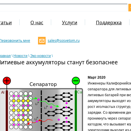
татьи
О нас
Услуги
Поддержка
Перезвонить мне
sales@sosvetom.ru
лавная
\
Новости
\
Эко-новости
\
Литиевые аккумуляторы станут безопаснее
Март 2020
Инженеры Калифорнийско
сепаратора для литиевых
литиевых батарей при вн
аккумуляторы выходят из
рост иголчастых структу
зарядки. Со временем де
проникнуть через сепарат
катодом, что вызывает к
электродами выходит из-п