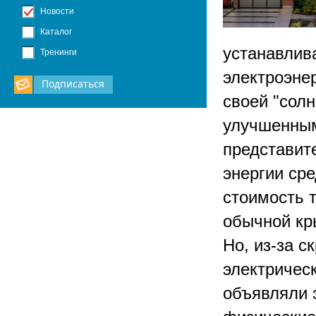
Новости
Каталог
устанавлива
Тренинги
электроэнер
Подписаться
своей "сол
улучшенным
представит
энергии ср
стоимость 
обычной кр
Но, из-за с
электрическ
объявляли 