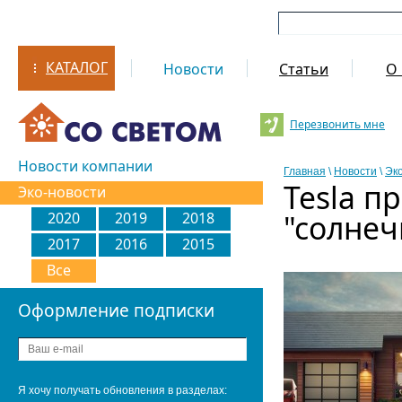
КАТАЛОГ
Новости
Статьи
О 
Перезвонить мне
Новости компании
Главная
\
Новости
\
Эк
Tesla п
Эко-новости
"солне
2020
2019
2018
2017
2016
2015
Все
Оформление подписки
Я хочу получать обновления в разделах: