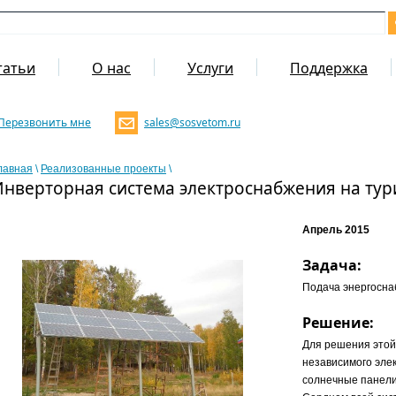
татьи
О нас
Услуги
Поддержка
Перезвонить мне
sales@sosvetom.ru
лавная
\
Реализованные проекты
\
Инверторная система электроснабжения на тур
Апрель 2015
Задача:
Подача энергосна
Решение:
Для решения этой
независимого эле
солнечные панели