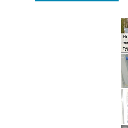
Ин
эл
ту