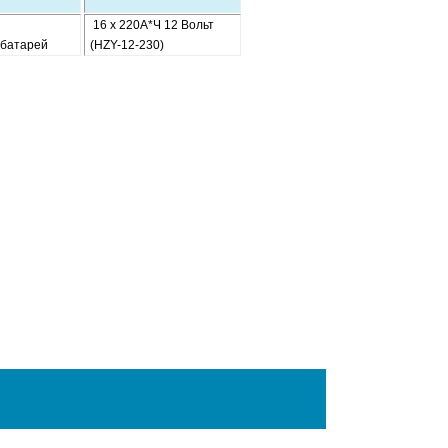
16 х 220А*Ч 12 Вольт
 батарей
(HZY-12-230)