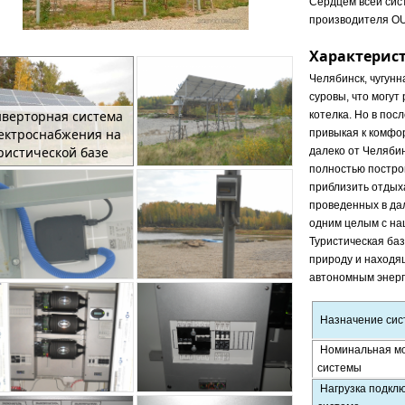
Сердцем всей сис
производителя 
Характерис
Челябинск, чугун
суровы, что могут
верторная система
котелка. Но в пос
ектроснабжения на
привыкая к комфор
ристической базе
далеко от Челяби
полностью постро
приблизить отдыха
проведенных в дал
одним целым с на
Туристическая баз
природу и находя
автономным энерг
Назначение си
Номинальная м
системы
Нагрузка подклю