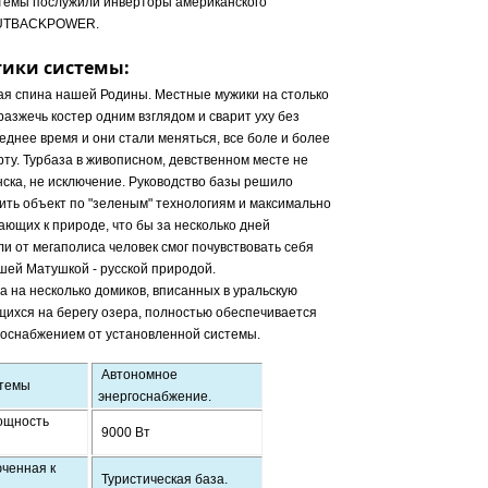
темы послужили инверторы американского
OUTBACKPOWER.
тики системы:
ная спина нашей Родины. Местные мужики на столько
 разжечь костер одним взглядом и сварит уху без
леднее время и они стали меняться, все боле и более
ту. Турбаза в живописном, девственном месте не
нска, не исключение. Руководство базы решило
ить объект по "зеленым" технологиям и максимально
ющих к природе, что бы за несколько дней
и от мегаполиса человек смог почувствовать себя
шей Матушкой - русской природой.
а на несколько домиков, вписанных в уральскую
щихся на берегу озера, полностью обеспечивается
оснабжением от установленной системы.
Автономное
стемы
энергоснабжение.
ощность
9000 Вт
ченная к
Туристическая база.