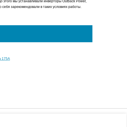
до этого мы устанавливали инверторы Outback Power,
о себя зарекомендовали в таких условиях работы.
а 175A
+7 (495) 508-73-58
ы