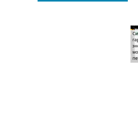
Си
га
эн
мо
пе