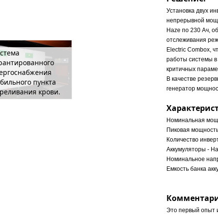
Установка двух ин
непрерывной мощн
Haze по 230 Ач, о
отслеживания реж
Electric Combox, 
стема
работы системы в 
рантированного
критичных параме
ергоснабжения
В качестве резерв
бильного пункта
генератор мощност
реливания крови.
Характерис
Номинальная мощн
Пиковая мощность 
Количество инверт
Аккумуляторы - H
Номинальное напр
Емкость банка акку
Комментари
Это первый опыт и