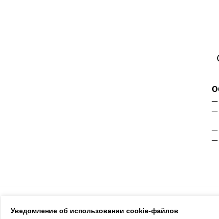
О
―
―
―
―
―
Каталог
Новости
Статьи
Реали
Уведомление об использовании cookie-файлов