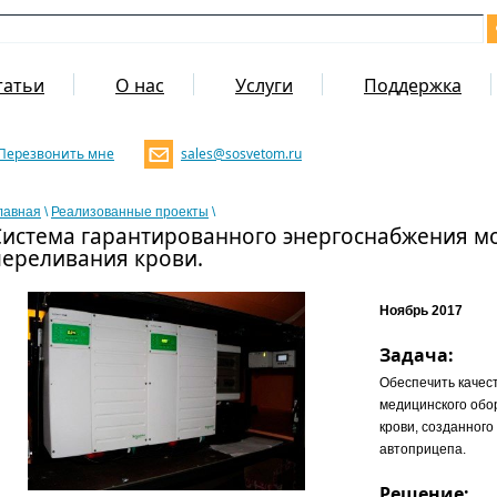
татьи
О нас
Услуги
Поддержка
Перезвонить мне
sales@sosvetom.ru
лавная
\
Реализованные проекты
\
Система гарантированного энергоснабжения м
переливания крови.
Ноябрь 2017
Задача:
Обеспечить качес
медицинского обо
крови, созданного
автоприцепа.
Решение: