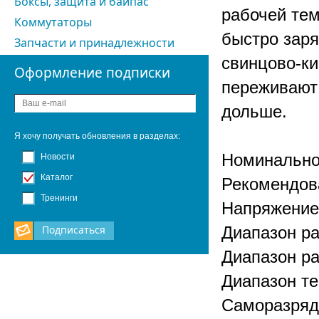
Боксы, защита и байпас
рабочей тем
Коммутаторы
быстро заря
Запчасти и принадлежности
свинцово-ки
Оформление подписки
переживают 
дольше.
Я хочу получать обновления в разделах:
Номинальное
Новости
Каталог
Рекомендова
Тренинги
Напряжение 
Подписаться
Диапазон р
Диапазон р
Диапазон т
Саморазряд: