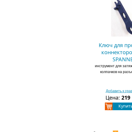
Ключ для п
коннектор
SPANN
инструмент для затя
колпачков на раз
Добавить к ср
Цена:
219
Купит