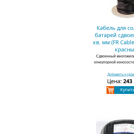
Кабель для с
батарей сдвое
кв. мм (FR Cabl
красн
Сдвоенный многожиль
огнеупорной износост
Добавить к ср
Цена:
243
Купит