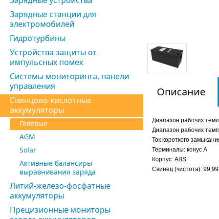
Зарядные устройства
Зарядные станции для
электромобилей
Гидротурбины
Устройства защиты от
импульсных помех
Системы мониторинга, панели
управления
Описание
Свинцово-кислотные
аккумуляторы
Диапазон рабочих тем
Гелевые
Диапазон рабочих темп
AGM
Ток короткого замыкания
Solar
Терминалы: конус А
Корпус: ABS
Активные балансиры
Свинец (чистота): 99,
выравнивания заряда
Литий-железо-фосфатные
аккумуляторы
Прецизионные мониторы