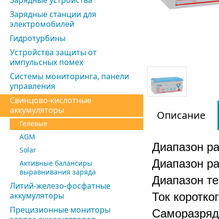
Зарядные устройства
Зарядные станции для
электромобилей
Гидротурбины
Устройства защиты от
импульсных помех
Системы мониторинга, панели
управления
Свинцово-кислотные
аккумуляторы
Описание
Гелевые
AGM
Диапазон р
Solar
Диапазон р
Активные балансиры
выравнивания заряда
Диапазон т
Литий-железо-фосфатные
аккумуляторы
Ток коротко
Прецизионные мониторы
Саморазряд: