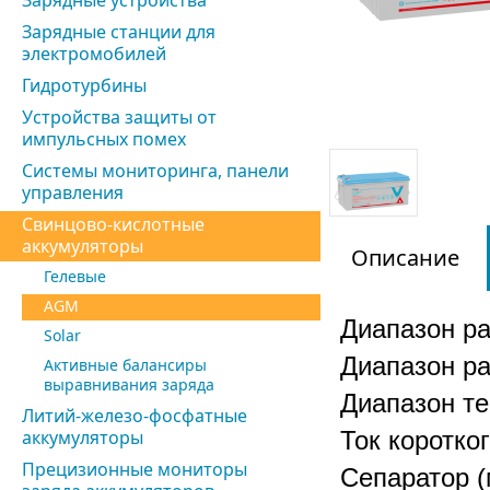
Зарядные устройства
Зарядные станции для
электромобилей
Гидротурбины
Устройства защиты от
импульсных помех
Системы мониторинга, панели
управления
Свинцово-кислотные
аккумуляторы
Описание
Гелевые
AGM
Диапазон р
Solar
Диапазон р
Активные балансиры
выравнивания заряда
Диапазон т
Литий-железо-фосфатные
аккумуляторы
Ток коротко
Прецизионные мониторы
Сепаратор (