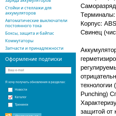
заряда аккумуляторов
Саморазряд:
Стойки и стеллажи для
аккумуляторов
Терминалы:
Автоматические выключатели
Корпус: AB
постоянного тока
Свинец (чис
Боксы, защита и байпас
Коммутаторы
Запчасти и принадлежности
Аккумулятор
герметизир
Оформление подписки
регулируем
отрицательн
Я хочу получать обновления в разделах:
технологии (
Новости
Punching) С
Каталог
Характеризу
Тренинги
защитой от 