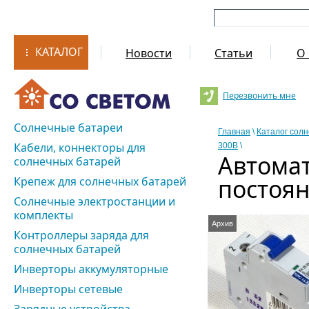
КАТАЛОГ
Новости
Статьи
О 
Перезвонить мне
Солнечные батареи
Главная
\
Каталог сол
Кабели, коннекторы для
300В
\
Автома
солнечных батарей
постоян
Крепеж для солнечных батарей
Солнечные электростанции и
комплекты
Архив
Контроллеры заряда для
солнечных батарей
Инверторы аккумуляторные
Инверторы сетевые