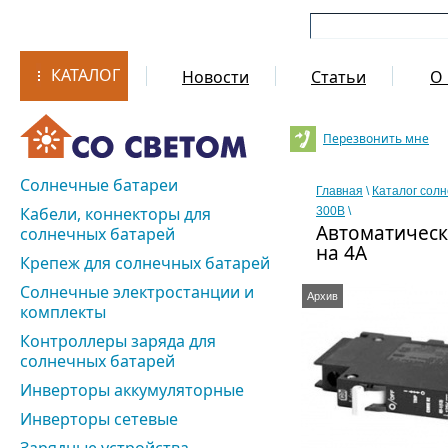
КАТАЛОГ
Новости
Статьи
О 
Перезвонить мне
Солнечные батареи
Главная
\
Каталог сол
Кабели, коннекторы для
300В
\
Автоматическ
солнечных батарей
на 4A
Крепеж для солнечных батарей
Солнечные электростанции и
Архив
комплекты
Контроллеры заряда для
солнечных батарей
Инверторы аккумуляторные
Инверторы сетевые