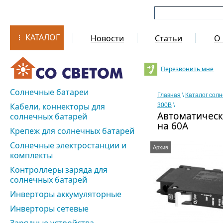
КАТАЛОГ
Новости
Статьи
О 
Перезвонить мне
Солнечные батареи
Главная
\
Каталог сол
Кабели, коннекторы для
300В
\
Автоматическ
солнечных батарей
на 60A
Крепеж для солнечных батарей
Солнечные электростанции и
Архив
комплекты
Контроллеры заряда для
солнечных батарей
Инверторы аккумуляторные
Инверторы сетевые