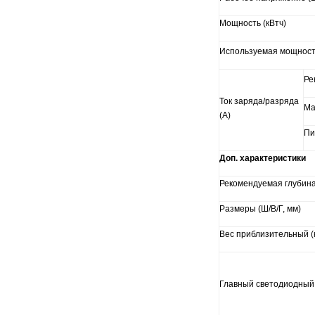
Мощность (кВтч)
Используемая мощность
Ре
Ток заряда/разряда
Ма
(A)
Пи
Доп. характеристики
Рекомендуемая глубин
Размеры (Ш/В/Г, мм)
Вес приблизительный (к
Главный светодиодный