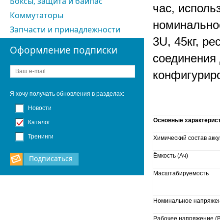
Боксы, защита и байпас
час, исполь
Коммутаторы
номинальное
Запчасти и принадлежности
3U, 45кг, р
Оформление подписки
соединения 
конфигурир
Я хочу получать обновления в разделах:
Новости
Основные характерис
Каталог
Тренинги
Химический состав акк
Ёмкость (Aч)
Подписаться
Масштабируемость
Номинальное напряжен
Рабочее напряжение (В