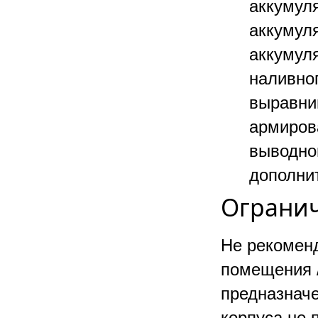
аккумуля
аккумул
аккумуля
наливно
выравни
армиров
выводног
дополни
Ограни
Не рекоменд
помещения /
предназначе
корпуса не 