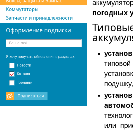
Боксы, защита и байпас
аккумулято
Коммутаторы
погодных 
Запчасти и принадлежности
Типовые
Оформление подписки
аккумул
установ
Я хочу получать обновления в разделах:
типовой 
Новости
установк
Каталог
подушку
Тренинги
установ
Подписаться
автомо
техноло
или при