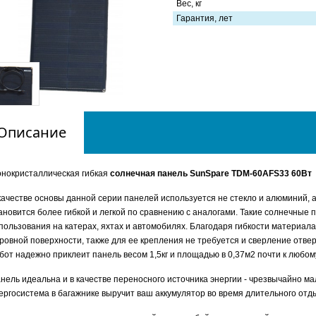
Вес, кг
Гарантия, лет
Описание
нокристаллическая гибкая
солнечная панель SunSpare TDM-60AFS33 60Вт
качестве основы данной серии панелей используется не стекло и алюминий, 
ановится более гибкой и легкой по сравнению с аналогами. Такие солнечные 
пользования на катерах, яхтах и автомобилях. Благодаря гибкости материал
ровной поверхности, также для ее крепления не требуется и сверление отве
бот надежно приклеит панель весом 1,5кг и площадью в 0,37м2 почти к любом
нель идеальна и в качестве переносного источника энергии - чрезвычайно м
ергосистема в багажнике выручит ваш аккумулятор во время длительного отд