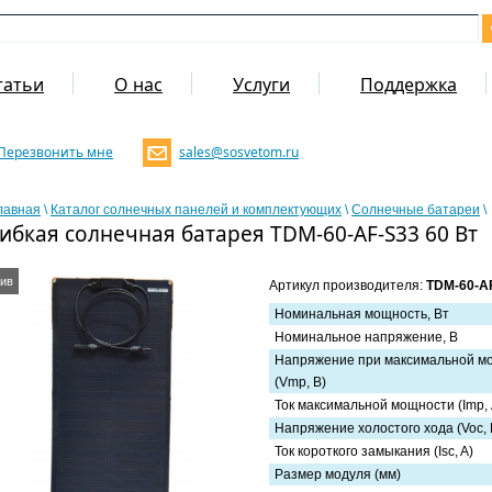
татьи
О нас
Услуги
Поддержка
Перезвонить мне
sales@sosvetom.ru
лавная
\
Каталог солнечных панелей и комплектующих
\
Солнечные батареи
\
Гибкая солнечная батарея TDM-60-AF-S33 60 Вт
ив
Артикул производителя:
TDM-60-A
Номинальная мощность, Вт
Номинальное напряжение, В
Напряжение при максимальной м
(Vmp, В)
Ток максимальной мощности (Imp,
Напряжение холостого хода (Voc,
Ток короткого замыкания (Isc, A)
Размер модуля (мм)