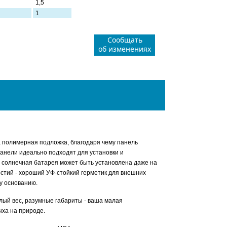
1,5
1
Сообщать
об изменениях
а полимерная подложка, благодаря чему панель
панели идеально подходят для установки и
а солнечная батарея может быть установлена даже на
рстий - хороший УФ-стойкий герметик для внешних
у основанию.
алый вес, разумные габариты - ваша малая
ыха на природе.