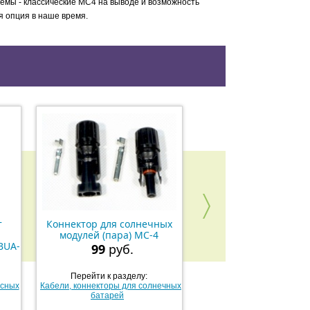
темы - классические MC4 на выводе и возможность
я опция в наше время.
т
Коннектор для солнечных
Тройник для солне
модулей (пара) MC-4
модулей пара MC4
BUA-
99
руб.
495
руб.
Перейти к разделу:
Перейти к разделу:
ьсных
Кабели, коннекторы для солнечных
Кабели, коннекторы для с
батарей
батарей