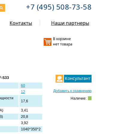
+7 (495) 508-73-58
Контакты
Наши партнеры
В корзине
нет товара
Консультант
F-S33
60
Добавить к сравнению
12
ощности
Наличие:
17,6
 А)
3,41
 В)
20,8
3,92
1040*350*2