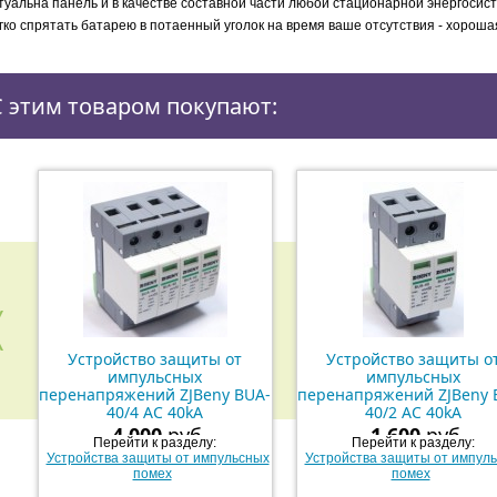
туальна панель и в качестве составной части любой стационарной энергосис
гко спрятать батарею в потаенный уголок на время ваше отсутствия - хороша
С этим товаром покупают:
Устройство защиты от
Устройство защиты о
импульсных
импульсных
перенапряжений ZJBeny BUA-
перенапряжений ZJBeny 
40/4 AC 40kA
40/2 AC 40kA
4 000
руб.
1 600
руб.
Перейти к разделу:
Перейти к разделу:
Устройства защиты от импульсных
Устройства защиты от импул
помех
помех