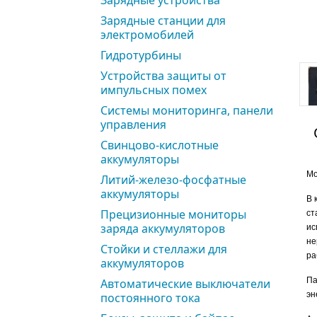
Зарядные устройства
Зарядные станции для
электромобилей
Гидротурбины
Устройства защиты от
импульсных помех
Системы мониторинга, панели
управления
Свинцово-кислотные
аккумуляторы
Мо
Литий-железо-фосфатные
аккумуляторы
В 
Прецизионные мониторы
ст
заряда аккумуляторов
ис
не
Стойки и стеллажи для
ра
аккумуляторов
Па
Автоматические выключатели
эн
постоянного тока