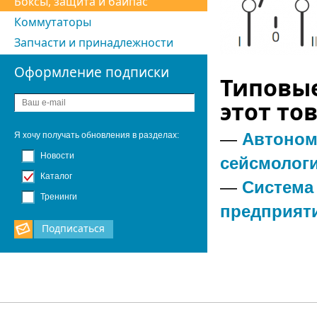
Боксы, защита и байпас
Коммутаторы
Запчасти и принадлежности
Оформление подписки
Типовые
этот тов
—
Автоном
Я хочу получать обновления в разделах:
Новости
сейсмолог
Каталог
—
Система
Тренинги
предприят
Подписаться