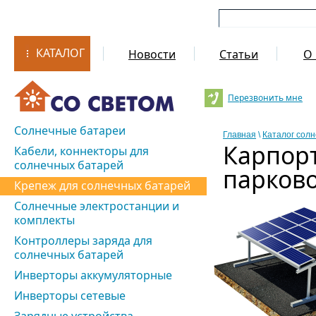
КАТАЛОГ
Новости
Статьи
О 
Перезвонить мне
Солнечные батареи
Главная
\
Каталог сол
Карпорт
Кабели, коннекторы для
солнечных батарей
парково
Крепеж для солнечных батарей
Солнечные электростанции и
комплекты
Контроллеры заряда для
солнечных батарей
Инверторы аккумуляторные
Инверторы сетевые