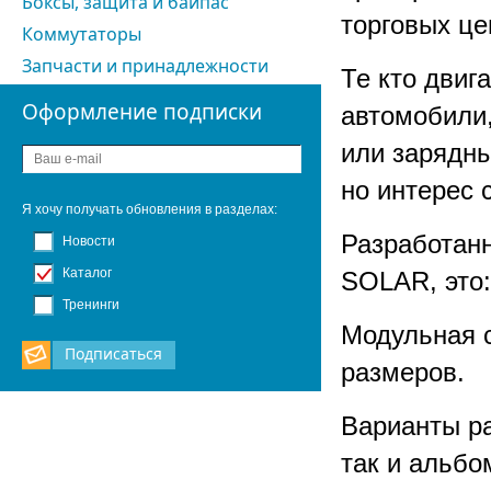
Боксы, защита и байпас
торговых це
Коммутаторы
Запчасти и принадлежности
Те кто двиг
Оформление подписки
автомобили,
или зарядны
но интерес 
Я хочу получать обновления в разделах:
Разработанн
Новости
Каталог
SOLAR, это:
Тренинги
Модульная с
Подписаться
размеров.
Варианты ра
так и альбо