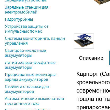
Зарядные устройства
Зарядные станции для
электромобилей
Гидротурбины
Устройства защиты от
импульсных помех
Системы мониторинга, панели
управления
Свинцово-кислотные
аккумуляторы
Описание
Литий-железо-фосфатные
аккумуляторы
Карпорт (Ca
Прецизионные мониторы
заряда аккумуляторов
кровельног
Стойки и стеллажи для
современное
аккумуляторов
пошла по та
Автоматические выключатели
постоянного тока
припаркован