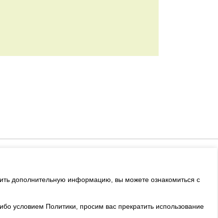
+7 (495) 508-73-58
ы
sales@sosvetom.ru
учить дополнительную информацию, вы можете ознакомиться с
либо условием Политики, просим вас прекратить использование