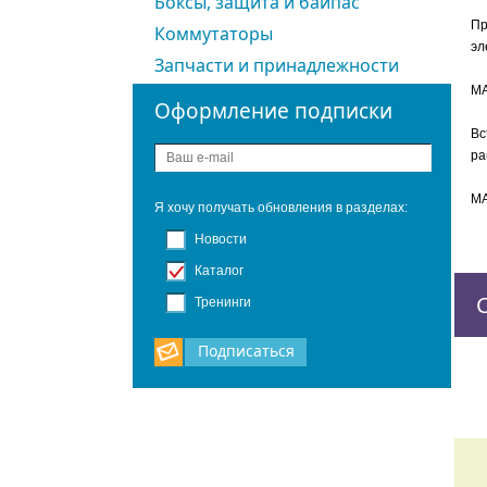
Боксы, защита и байпас
Пр
Коммутаторы
эл
Запчасти и принадлежности
MA
Оформление подписки
Вс
ра
MA
Я хочу получать обновления в разделах:
Новости
Каталог
Тренинги
Подписаться