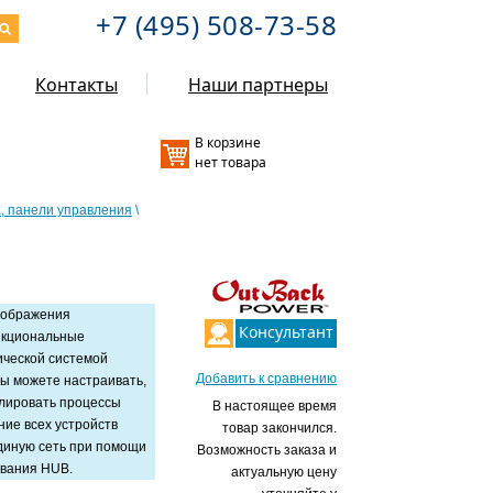
+7 (495) 508-73-58
Контакты
Наши партнеры
В корзине
нет товара
, панели управления
\
тображения
Консультант
нкциональные
ической системой
Добавить к сравнению
Вы можете настраивать,
олировать процессы
В настоящее время
ние всех устройств
товар закончился.
диную сеть при помощи
Возможность заказа и
ования HUB.
актуальную цену