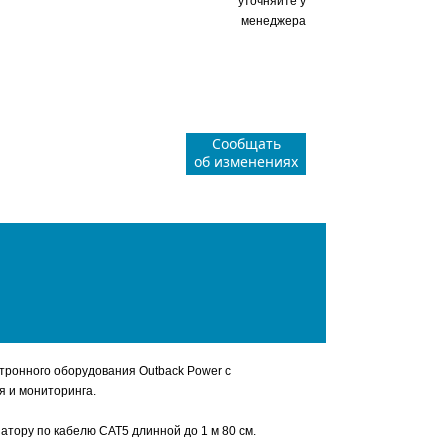
уточняйте у
менеджера
Сообщать
об изменениях
тронного оборудования Outback Power с
я и мониторинга.
тору по кабелю CAT5 длинной до 1 м 80 см.