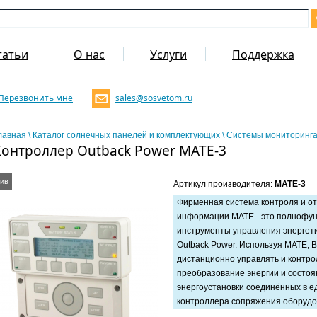
татьи
О нас
Услуги
Поддержка
Перезвонить мне
sales@sosvetom.ru
лавная
\
Каталог солнечных панелей и комплектующих
\
Системы мониторинга
Контроллер Outback Power MATE-3
ив
Артикул производителя:
MATE-3
Фирменная система контроля и о
информации MATE - это полнофу
инструменты управления энергет
Outback Power. Используя MATE, 
дистанционно управлять и контр
преобразование энергии и состоя
энергоустановки соединённых в е
контроллера сопряжения оборуд