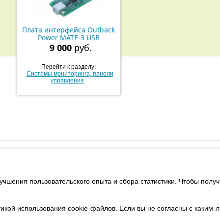
Плата интерфейса Outback
Power MATE-3 USB
9 000
руб.
Перейти к разделу:
Системы мониторинга, панели
управления
зованные проекты
Услуги
Поддержка
Наши партнер
учшения пользовательского опыта и сбора статистики. Чтобы пол
© РУС ООО «Энергетический центр» 2009-2026
Россия, 107143, Москва, Пермская улица, дом 1, строение 1
Юридическая информация
икой использования cookie-файлов. Если вы не согласны с каким-