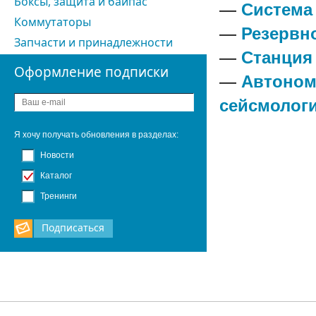
Боксы, защита и байпас
—
Система
Коммутаторы
—
Резервн
Запчасти и принадлежности
—
Станция
Оформление подписки
—
Автоном
сейсмолог
Я хочу получать обновления в разделах:
Новости
Каталог
Тренинги
Подписаться