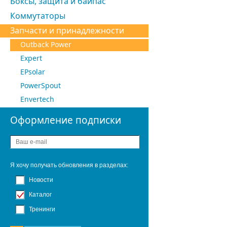
Боксы, защита и байпас
Коммутаторы
Запчасти и принадлежности
Outback Power
Expert
EPsolar
PowerSpout
Envertech
Оформление подписки
Я хочу получать обновления в разделах:
Новости
Каталог
Тренинги