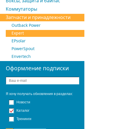
Боксы, защита и байпас
Коммутаторы
Запчасти и принадлежности
Outback Power
Expert
EPsolar
PowerSpout
Envertech
Оформление подписки
Я хочу получать обновления в разделах:
Новости
Каталог
Тренинги