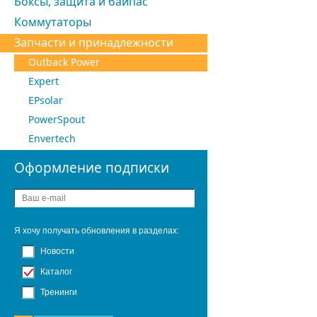
Боксы, защита и байпас
Коммутаторы
Запчасти и принадлежности
Outback Power
Expert
EPsolar
PowerSpout
Envertech
Оформление подписки
Я хочу получать обновления в разделах:
Новости
Каталог
Тренинги