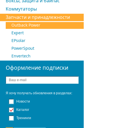
Боксы, защита и байпас
Коммутаторы
Запчасти и принадлежности
Outback Power
Expert
EPsolar
PowerSpout
Envertech
Оформление подписки
Я хочу получать обновления в разделах:
Новости
Каталог
Тренинги