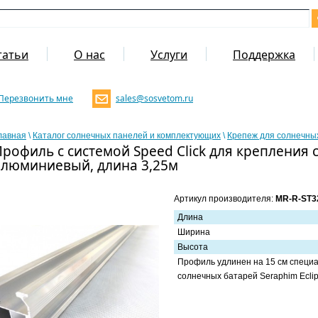
татьи
О нас
Услуги
Поддержка
Перезвонить мне
sales@sosvetom.ru
лавная
\
Каталог солнечных панелей и комплектующих
\
Крепеж для солнечны
Профиль с системой Speed Click для крепления
алюминиевый, длина 3,25м
Артикул производителя:
MR-R-ST3
Длина
Ширина
Высота
Профиль удлинен на 15 см специ
солнечных батарей Seraphim Ecli