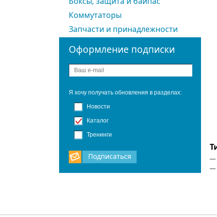
Боксы, защита и байпас
Коммутаторы
Запчасти и принадлежности
Оформление подписки
Я хочу получать обновления в разделах:
Новости
Каталог
Тренинги
Т
Подписаться
—
—