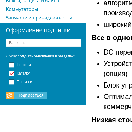
Боксы, защита и байпас
алгорит
Коммутаторы
произво
Запчасти и принадлежности
широкий
Оформление подписки
Все в одно
DC пере
Я хочу получать обновления в разделах:
Устройс
Новости
(опция)
Каталог
Тренинги
Блок уп
Подписаться
Оптимал
коммерче
Низкая ст