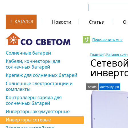
КАТАЛОГ
Новости
Статьи
О 
Перезвонить мне
Солнечные батареи
Главная
\
Каталог сол
Сетево
Кабели, коннекторы для
солнечных батарей
инверто
Крепеж для солнечных батарей
Солнечные электростанции и
Архив
Дистрибуция
комплекты
Контроллеры заряда для
солнечных батарей
Инверторы аккумуляторные
Инверторы сетевые