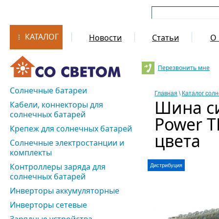
КАТАЛОГ
Новости
Статьи
О 
Перезвонить мне
Солнечные батареи
Главная
\
Каталог сол
Шина си
Кабели, коннекторы для
солнечных батарей
Power T
Крепеж для солнечных батарей
цвета
Солнечные электростанции и
комплекты
Контроллеры заряда для
Дистрибуция
солнечных батарей
Инверторы аккумуляторные
Инверторы сетевые