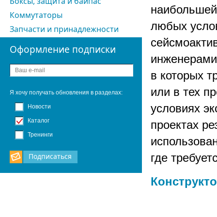
Боксы, защита и байпас
наибольшей 
Коммутаторы
любых услов
Запчасти и принадлежности
сейсмоакти
Оформление подписки
инженерами 
в которых т
или в тех п
Я хочу получать обновления в разделах:
условиях э
Новости
Каталог
проектах ре
Тренинги
использова
где требует
Подписаться
Конструкт