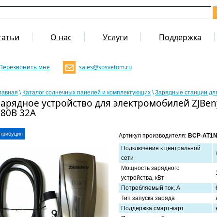
татьи
О нас
Услуги
Поддержка
Перезвонить мне
sales@sosvetom.ru
лавная
\
Каталог солнечных панелей и комплектующих
\
Зарядные станции дл
Зарядное устройство для электромобилей ZJBen
380В 32A
трибуция
Артикул производителя:
BCP-AT1N
Подключение к центральной
сети
Мощность зарядного
устройства, кВт
Потребляемый ток, А
Тип запуска заряда
Поддержка смарт-карт