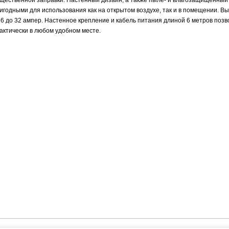
щественной заправки. Настенный дизайн, а также пыле- и влагозащищенный
игодными для использования как на открытом воздухе, так и в помещении. В
 6 до 32 ампер. Настенное крепление и кабель питания длиной 6 метров поз
актически в любом удобном месте.