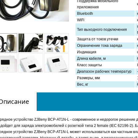
Поддержка мобильного
приложения
Bluetooth
WiFi
Тип выходного подключения
Защита от токов утечки
Ограничение тока заряда
Индикация
Длина кабеля, м
Класс защиты
Диапазон рабочих температур
Размеры, мм
Вес, кг
Описание
рядное устройство ZJBeny BCP-AT1N-L - современное и недорогое решение д
дойдет для заряда электромобилей с розеткой типа 2 female (IEC 62196-2). 
рядное устройство ZJBeny BCP-AT1N-L может использоваться как частным вла