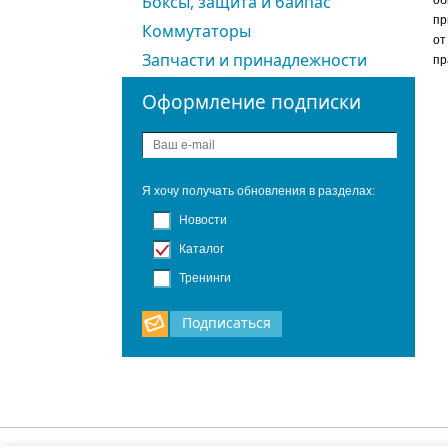
Боксы, защита и байпас
об
пр
Коммутаторы
от
Запчасти и принадлежности
пр
Оформление подписки
Я хочу получать обновления в разделах:
Новости
Каталог
Тренинги
Подписаться