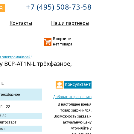
+7 (495) 508-73-58
Контакты
Наши партнеры
В корзине
нет товара
я электромобилей
\
y BCP-AT1N-L трёхфазное,
Консультант
-L
трёхфазное
Добавить к сравнению
В настоящее время
11 - 22
товар закончился.
6-32
Возможность заказа и
автостарт
актуальную цену
уточняйте у
нет