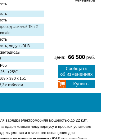
менеджера
есть
есть
есть
провод с вилкой Тип 2
female
есть
есть, модуль DLB
светодиоды
66 500
Цена:
руб.
6
IP65
Сообщать
-25...+25℃
об изменениях
169 x 380 x 151
Купить
6,2 с кабелем
ля зарядки электромобиля мощностью до 22 кВт.
Благодаря компактному корпусу и простой установке
дельцем, так и в качестве оснащения для