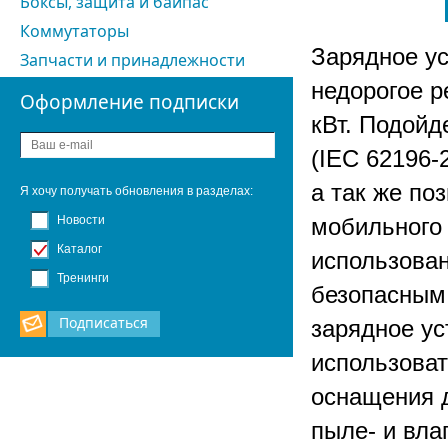
Боксы, защита и байпас
Коммутаторы
Зарядное ус
Запчасти и принадлежности
недорогое 
Оформление подписки
кВт. Подойд
(IEC 62196-
а так же по
Я хочу получать обновления в разделах:
Новости
мобильного 
Каталог
использован
Тренинги
безопасным.
Подписаться
зарядное у
использоват
оснащения д
пыле- и вл