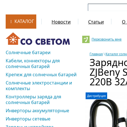
КАТАЛОГ
Новости
Статьи
О 
Перезвонить мне
Солнечные батареи
Главная
\
Каталог сол
Зарядно
Кабели, коннекторы для
солнечных батарей
ZJBeny 
Крепеж для солнечных батарей
220В 32
Солнечные электростанции и
комплекты
Контроллеры заряда для
Дистрибуция
солнечных батарей
Инверторы аккумуляторные
Инверторы сетевые