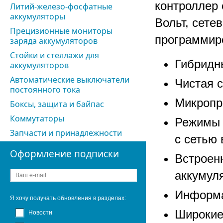
контроллер 
Литий-железо-фосфатные
аккумуляторы
Вольт, сете
Прецизионные мониторы
программир
заряда аккумуляторов
Стойки и стеллажи для
Гибридн
аккумуляторов
Автоматические выключатели
Чистая 
постоянного тока
Микропр
Боксы, защита и байпас
Коммутаторы
Режимы 
Запчасти и принадлежности
с сетью 
Оформление подписки
Встроен
аккумул
Информа
Я хочу получать обновления в разделах:
Широкие
Новости