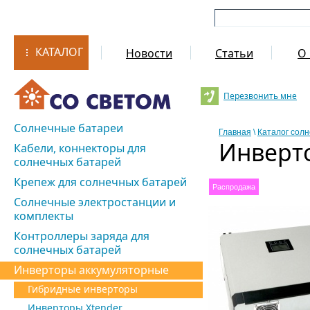
КАТАЛОГ
Новости
Статьи
О 
Перезвонить мне
Солнечные батареи
Главная
\
Каталог сол
Инверто
Кабели, коннекторы для
солнечных батарей
Крепеж для солнечных батарей
Распродажа
Солнечные электростанции и
комплекты
Контроллеры заряда для
солнечных батарей
Инверторы аккумуляторные
Гибридные инверторы
Инверторы Xtender