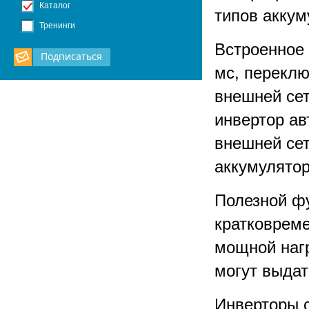
Каталог
типов аккум
Тренинги
Встроенное 
Подписаться
мс, переклю
внешней сет
инвертор ав
внешней сет
аккумулято
Полезной ф
кратковреме
мощной наг
могут выда
Инверторы 