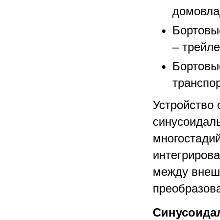
домовла
Бортовы
– трейле
Бортовы
транспор
Устройство 
синусоидаль
многостадий
интегрирова
между внеш
преобразова
Синусоид