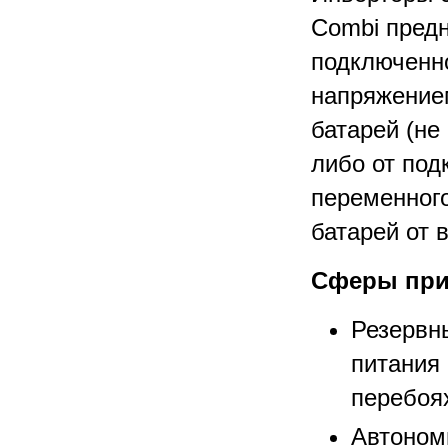
Combi предн
подключенн
напряжение
батарей (не
либо от под
переменного
батарей от 
Сферы при
Резервн
питания
перебоях
Автоном