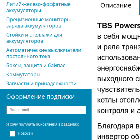
Литий-железо-фосфатные
Описание
аккумуляторы
Прецизионные мониторы
TBS Powers
заряда аккумуляторов
Стойки и стеллажи для
в себя мощн
аккумуляторов
и реле тран
Автоматические выключатели
постоянного тока
использован
Боксы, защита и байпас
энергоснабж
Коммутаторы
выходного с
Запчасти и принадлежности
чувствитель
Оформление подписки
котлы отопл
контроля и 
Благодаря в
Я хочу получать обновления в разделах:
Новости
инвертор о