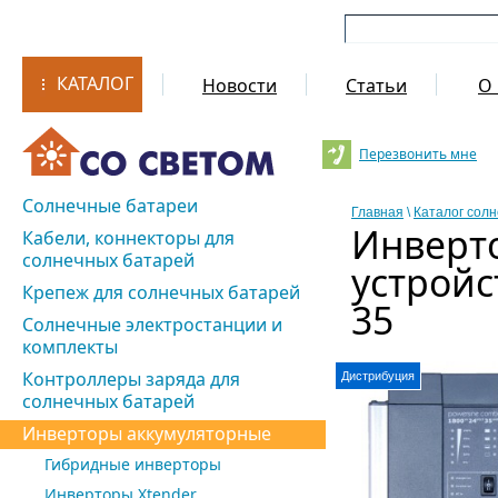
КАТАЛОГ
Новости
Статьи
О 
Перезвонить мне
Солнечные батареи
Главная
\
Каталог сол
Инверт
Кабели, коннекторы для
солнечных батарей
устройс
Крепеж для солнечных батарей
35
Солнечные электростанции и
комплекты
Контроллеры заряда для
Дистрибуция
солнечных батарей
Инверторы аккумуляторные
Гибридные инверторы
Инверторы Xtender