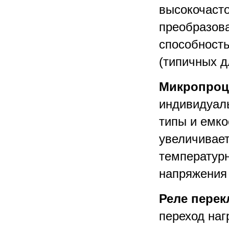
высокочасто
преобразова
способность
(типичных 
Микропроц
индивидуаль
типы и емко
увеличивает
температурн
напряжения 
Реле пере
переход наг