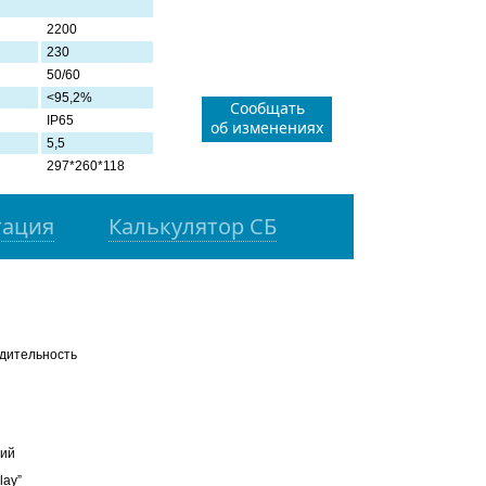
2200
230
50/60
<95,2%
Сообщать
IP65
об изменениях
5,5
297*260*118
тация
Калькулятор СБ
дительность
ний
lay”