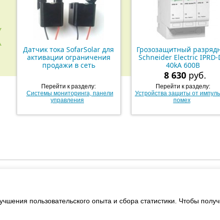
Датчик тока SofarSolar для
Грозозащитный разряд
активации ограничения
Schneider Electric IPRD
продажи в сеть
40kA 600В
8 630
руб.
Перейти к разделу:
Перейти к разделу:
Системы мониторинга, панели
Устройства защиты от импул
управления
помех
зованные проекты
Услуги
Поддержка
Наши партнер
учшения пользовательского опыта и сбора статистики. Чтобы пол
© РУС ООО «Энергетический центр» 2009-2026
Россия, 107143, Москва, Пермская улица, дом 1, строение 1