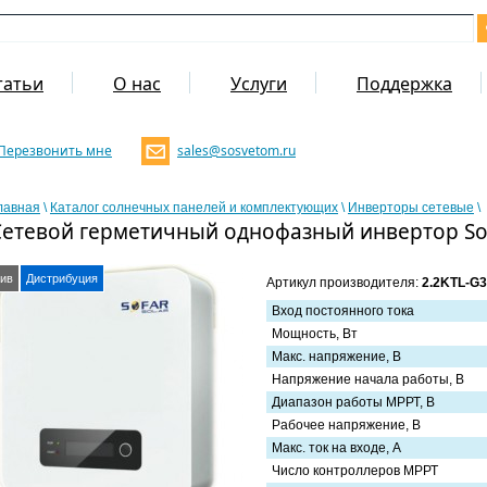
татьи
О нас
Услуги
Поддержка
Перезвонить мне
sales@sosvetom.ru
лавная
\
Каталог солнечных панелей и комплектующих
\
Инверторы сетевые
\
Сетевой герметичный однофазный инвертор Sof
ив
Дистрибуция
Артикул производителя:
2.2KTL-G3
Вход постоянного тока
Мощность, Вт
Макс. напряжение, В
Напряжение начала работы, В
Диапазон работы МРРТ, В
Рабочее напряжение, В
Макс. ток на входе, А
Число контроллеров МРРТ