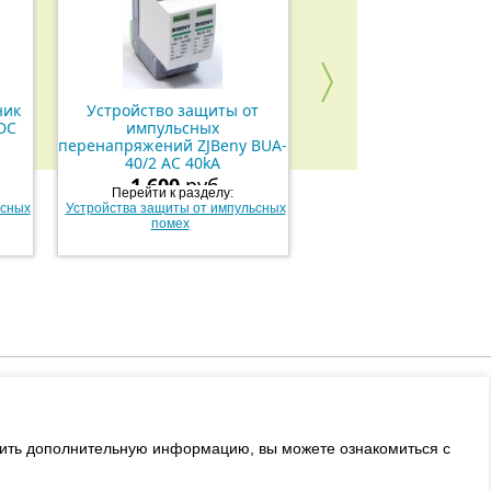
ник
Устройство защиты от
Групповой переключа
-DC
импульсных
нулевым положение
перенапряжений ZJBeny BUA-
Hager SFT140
40/2 AC 40kA
1 600
руб.
Перейти к разделу:
Перейти к разделу:
ьсных
Устройства защиты от импульсных
Боксы, защита и байп
помех
+7 (495) 508-73-58
ы
sales@sosvetom.ru
учить дополнительную информацию, вы можете ознакомиться с