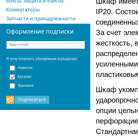
Шкаф имеет
Боксы, защита и байпас
Коммутаторы
IP20. Состо
Запчасти и принадлежности
соединенных
Оформление подписки
За счет эл
жесткость, 
распределен
Я хочу получать обновления в разделах:
усиленными
Новости
пластиковы
Каталог
Тренинги
Шкаф укомп
ударопрочно
Подписаться
опции цельн
перфорацие
Стандартна