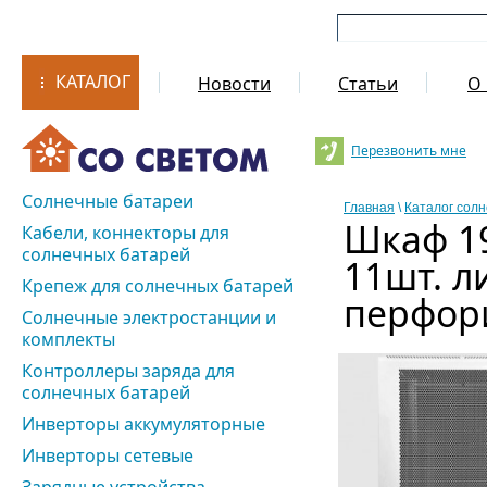
КАТАЛОГ
Новости
Статьи
О 
Перезвонить мне
Солнечные батареи
Главная
\
Каталог сол
Шкаф 19
Кабели, коннекторы для
солнечных батарей
11шт. л
Крепеж для солнечных батарей
перфор
Солнечные электростанции и
комплекты
Контроллеры заряда для
солнечных батарей
Инверторы аккумуляторные
Инверторы сетевые