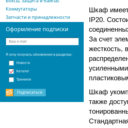
Боксы, защита и байпас
Коммутаторы
Шкаф имеет
Запчасти и принадлежности
IP20. Состо
Оформление подписки
соединенных
За счет эл
жесткость, 
Я хочу получать обновления в разделах:
распределен
Новости
усиленными
Каталог
пластиковы
Тренинги
Шкаф укомп
Подписаться
также досту
тонированн
Стандартна