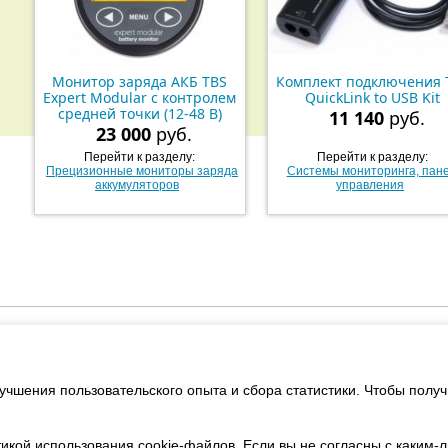
Монитор заряда АКБ TBS
Комплект подключения 
Expert Modular с контролем
QuickLink to USB Kit
средней точки (12-48 В)
11 140
руб.
23 000
руб.
Перейти к разделу:
Перейти к разделу:
Прецизионные мониторы заряда
Системы мониторинга, пан
аккумуляторов
управления
зованные проекты
Услуги
Поддержка
Наши партнер
учшения пользовательского опыта и сбора статистики. Чтобы пол
© РУС ООО «Энергетический центр» 2009-2026
Россия, 107143, Москва, Пермская улица, дом 1, строение 1
Юридическая информация
икой использования cookie-файлов. Если вы не согласны с каким-