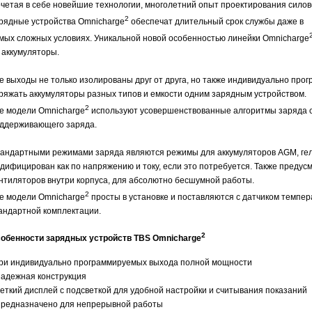
четая в себе новейшие технологии, многолетний опыт проектирования сило
2
рядные устройства Omnicharge
обеспечат длительный срок службы даже в
мых сложных условиях. Уникальной новой особенностью линейки Omnicharge
 аккумуляторы.
е выходы не только изолированы друг от друга, но также индивидуально пр
ряжать аккумуляторы разных типов и емкости одним зарядным устройством.
2
е модели Omnicharge
используют усовершенствованные алгоритмы заряда с 
ддерживающего заряда.
андартными режимами заряда являются режимы для аккумуляторов AGM, гел
дифицирован как по напряжению и току, если это потребуется. Также предус
нтиляторов внутри корпуса, для абсолютно бесшумной работы.
2
е модели Omnicharge
просты в установке и поставляются с датчиком темпер
андартной комплектации.
2
обенности зарядных устройств TBS Omnicharge
Три индивидуально программируемых выхода полной мощности
Надежная конструкция
Четкий дисплей с подсветкой для удобной настройки и считывания показаний
Предназначено для непрерывной работы