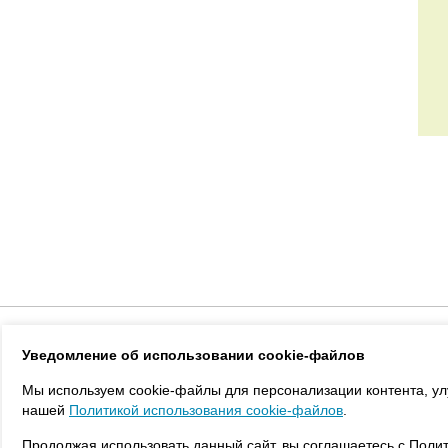
Каталог
Новости
Статьи
Реали
Уведомление об использовании cookie-файлов
Мы используем cookie-файлы для персонализации контента, ул
нашей
Политикой использования cookie-файлов
.
Продолжая использовать данный сайт, вы соглашаетесь с Полит