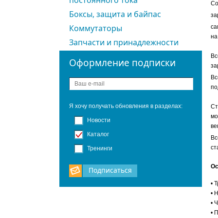
постоянного тока
Со
Боксы, защита и байпас
за
Коммутаторы
са
на
Запчасти и принадлежности
Вс
Оформление подписки
за
Вс
по
Я хочу получать обновления в разделах:
Ст
мо
Новости
ве
Каталог
Вс
ст
Тренинги
Ос
Подписаться
• 
• 
• 
• 