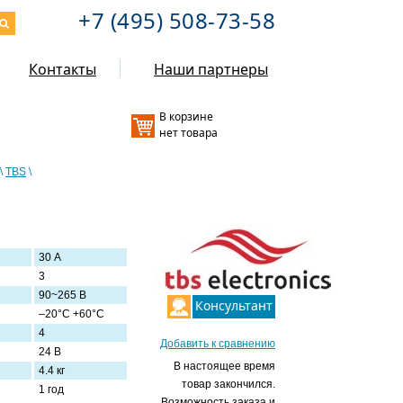
+7 (495) 508-73-58
Контакты
Наши партнеры
В корзине
нет товара
\
TBS
\
30 А
3
90~265 В
Консультант
–20°C +60°C
4
Добавить к сравнению
24 В
В настоящее время
4.4 кг
товар закончился.
1 год
Возможность заказа и