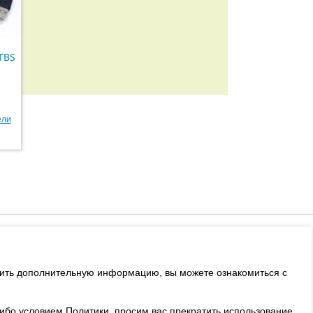
TBS
ели
+7 (495) 508-73-58
ы
sales@sosvetom.ru
учить дополнительную информацию, вы можете ознакомиться с
либо условием Политики, просим вас прекратить использование