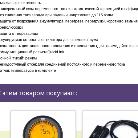
Высокая эффективность
Универсальный вход переменного тока с автоматической коррекцией коэффи
Без снижения тока заряда при падении напряжения до 115 вольт
Защита от поврждения аккумулятора, перегрева, перегрузки, короткого замык
реполюсовки
Защита от перезаряда
Регулируемая скорость вентилятора для снижения шума
Возможность дистанционного включения и отключения (для взаимодействия 
Коммуникационный разъем QuickLink
Ночной "тихий" режим
Легкодоступный отсек для соединений постоянного и переменного тока
Датчик температуры в комплекте
С этим товаром покупают: