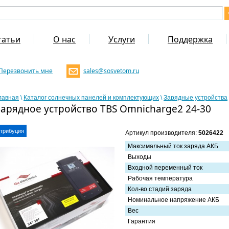
татьи
О нас
Услуги
Поддержка
Перезвонить мне
sales@sosvetom.ru
лавная
\
Каталог солнечных панелей и комплектующих
\
Зарядные устройства
Зарядное устройство TBS Omnicharge2 24-30
трибуция
Артикул производителя:
5026422
Максимальный ток заряда АКБ
Выходы
Входной переменный ток
Рабочая температура
Кол-во стадий заряда
Номинальное напряжение АКБ
Вес
Гарантия