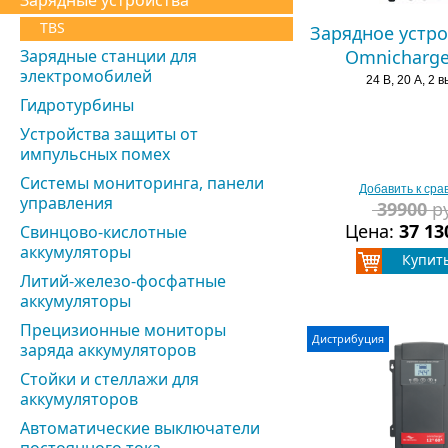
Зарядные устройства
TBS
Зарядное устро
Зарядные станции для
Omnicharge
электромобилей
24 В, 20 А, 2 
Гидротурбины
Устройства защиты от
импульсных помех
Системы мониторинга, панели
Добавить к ср
управления
39900
р
Цена:
37 13
Свинцово-кислотные
аккумуляторы
Купит
Литий-железо-фосфатные
аккумуляторы
Прецизионные мониторы
Дистрибуция
заряда аккумуляторов
Стойки и стеллажи для
аккумуляторов
Автоматические выключатели