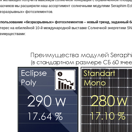
я желающих получить максимум солнечной генерации с ограниченной площади
казчиков мы расширили наш ассортимент солнечными модулями Seraphim Ecl
езразрывных» фотоэлементов.
пользование «безразрывных» фотоэлементов – новый тренд, заданный ба
терес на юбилейной 10-й международной выставке Солнечной энергетики S
еимуществами: