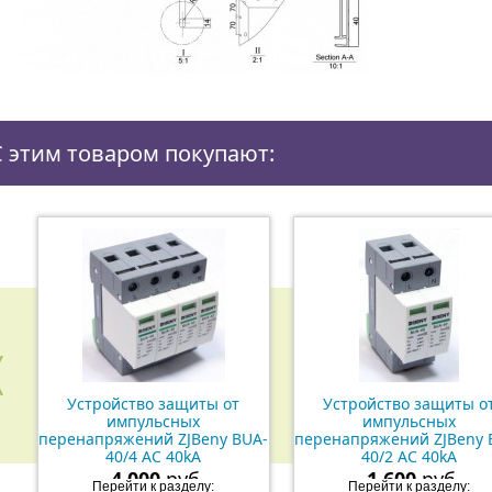
С этим товаром покупают:
Устройство защиты от
Устройство защиты о
импульсных
импульсных
перенапряжений ZJBeny BUA-
перенапряжений ZJBeny 
40/4 AC 40kA
40/2 AC 40kA
4 000
руб.
1 600
руб.
Перейти к разделу:
Перейти к разделу: