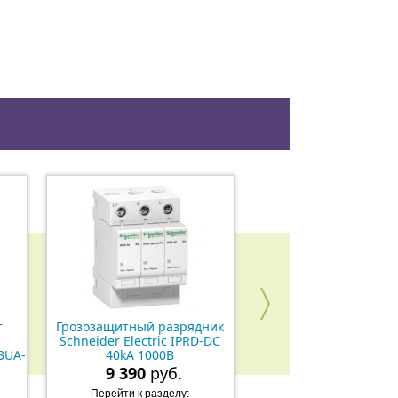
т
Грозозащитный разрядник
Грозозащитный разр
Schneider Electric IPRD-DC
Schneider Electric IP
BUA-
40kA 1000В
40kA 600В
9 390
руб.
8 630
руб.
Перейти к разделу:
Перейти к разделу: