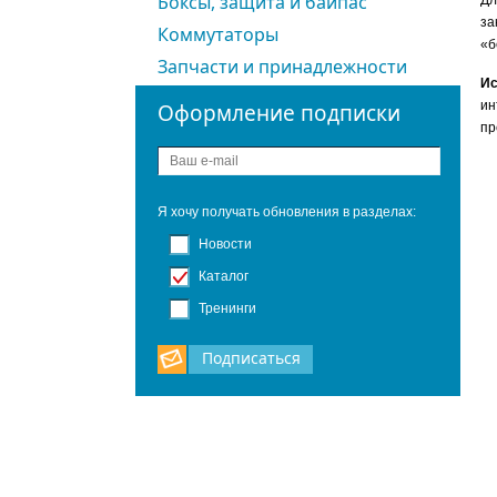
Боксы, защита и байпас
Дл
за
Коммутаторы
«б
Запчасти и принадлежности
Ис
ин
Оформление подписки
пр
Я хочу получать обновления в разделах:
Новости
Каталог
Тренинги
Подписаться