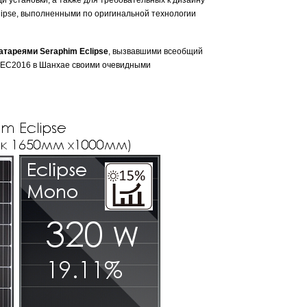
 установки, а также для требовательных к дизайну
ipse, выполненными по оригинальной технологии
тареями Seraphim Eclipse
, вызвавшими всеобщий
NEC2016 в Шанхае своими очевидными