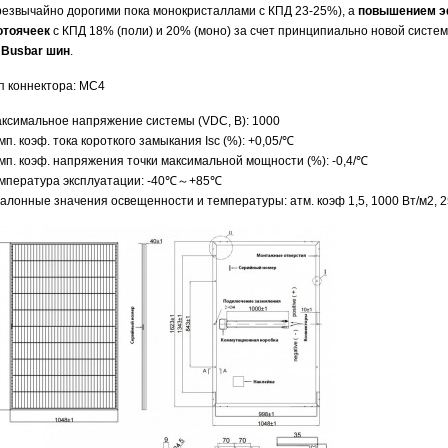
резвычайно дорогими пока монокристаллами с КПД 23-25%), а
повышением э
тоячеек
с КПД 18% (поли) и 20% (моно) за счет принципиально новой систе
т
Busbar
шин
.
п коннектора: МС4
ксимальное напряжение системы (VDC, В): 1000
мп. коэф. тока короткого замыкания Isc (%): +0,05/℃
мп. коэф. напряжения точки максимальной мощности (%): -0,4/℃
мпература эксплуатации: -40℃～+85℃
алонные значения освещенности и температуры: атм. коэф 1,5, 1000 Вт/м2, 