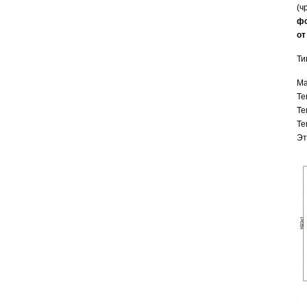
(ч
фо
о
Ти
Ма
Те
Те
Те
Эт