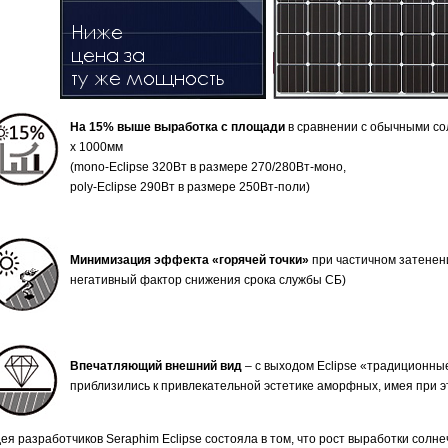
На 15% выше выработка с площади
в сравнении с обычными со
х 1000мм
(mono-Eclipse 320Вт в размере 270/280Вт-моно,
poly-Eclipse 290Вт в размере 250Вт-поли)
Минимизация эффекта «горячей точки»
при частичном затенен
негативный фактор снижения срока службы СБ)
Впечатляющий внешний вид
– с выходом Eclipse «традиционны
приблизились к привлекательной эстетике аморфных, имея при э
ея разработчиков Seraphim Eclipse состояла в том, что рост выработки солн