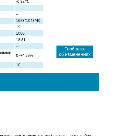
-0,32/℃
--
--
1623*1048*40
19
1000
18,81
--
Сообщать
альной
об изменениях
0~+4,99%
10