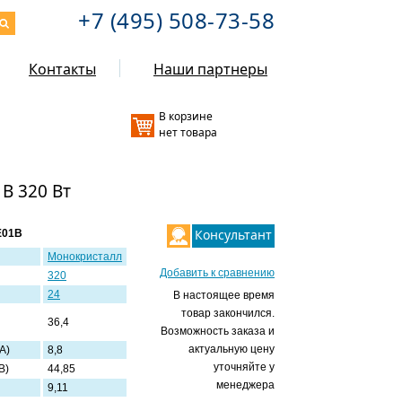
+7 (495) 508-73-58
Контакты
Наши партнеры
В корзине
нет товара
B 320 Вт
Консультант
E01B
Монокристалл
Добавить к сравнению
320
24
В настоящее время
товар закончился.
36,4
Возможность заказа и
актуальную цену
 А)
8,8
уточняйте у
 В)
44,85
менеджера
9,11