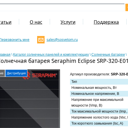
татьи
О нас
Услуги
Поддержка
Перезвонить мне
sales@sosvetom.ru
лавная
\
Каталог солнечных панелей и комплектующих
\
Солнечные батареи
\
олнечная батарея Seraphim Eclipse SRP-320-E01
ив
Дистрибуция
Артикул производителя:
SRP-320-
Тип
Номинальная мощность, Вт
Номинальное напряжение, В
Напряжение при максимальной
мощности (Vmp, В)
Ток максимальной мощности (Imp,
Напряжение холостого хода (Voc,
Ток короткого замыкания (Isc, A)