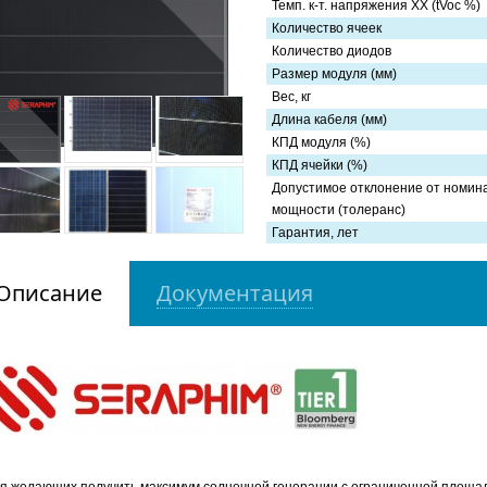
Темп. к-т. напряжения ХХ (tVoc %)
Количество ячеек
Количество диодов
Размер модуля (мм)
Вес, кг
Длина кабеля (мм)
КПД модуля (%)
КПД ячейки (%)
Допустимое отклонение от номин
мощности (толеранс)
Гарантия, лет
Описание
Документация